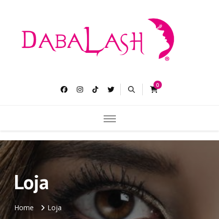
Dabalash
Pestañas más largas gruesas y abundantes.
0
Loja
Home
Loja