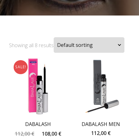
Showing all 8 results
SALE!
DABALASH
DABALASH MEN
Original
Current
112,00
€
112,00
€
108,00
€