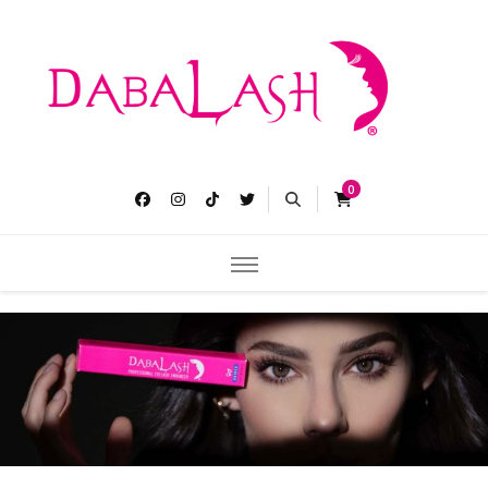
Dabalash
Pestañas más largas gruesas y abundantes.
0