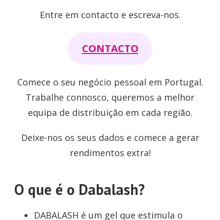
u
s
1
Entre em contacto e escreva-nos.
a
:
0
n
1
8
CONTACTO
t
1
,
i
2
0
Comece o seu negócio pessoal em Portugal.
t
,
0
Trabalhe connosco, queremos a melhor
y
0
equipa de distribuição em cada região.
0
€
.
Deixe-nos os seus dados e comece a gerar
€
rendimentos extra!
.
O que é o Dabalash?
DABALASH é um gel que estimula o