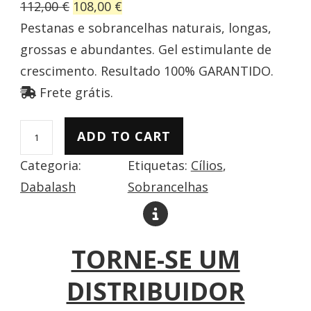
O
C
112,00
€
108,00
€
r
u
Pestanas e sobrancelhas naturais, longas,
i
r
grossas e abundantes. Gel estimulante de
g
r
crescimento. Resultado 100% GARANTIDO.
i
e
Frete grátis.
n
n
D
a
t
ADD TO CART
A
l
p
Categoria:
Etiquetas:
Cílios
, 
B
p
r
Dabalash
Sobrancelhas
A
r
i
L
i
c
A
c
e
TORNE-SE UM
S
e
i
H
DISTRIBUIDOR
w
s
q
a
: