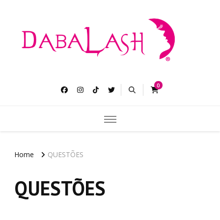
Dabalash
Pestañas más largas gruesas y abundantes.
0
Home
QUESTÕES
QUESTÕES