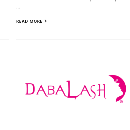
…
READ MORE