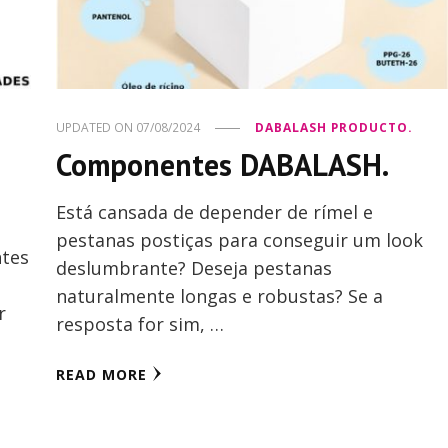
UPDATED ON
07/08/2024
DABALASH PRODUCTO.
Componentes DABALASH.
Está cansada de depender de rímel e
pestanas postiças para conseguir um look
ntes
deslumbrante? Deseja pestanas
naturalmente longas e robustas? Se a
r
resposta for sim, …
READ MORE