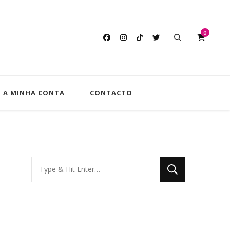
0
lash
undantes.
A MINHA CONTA
CONTACTO
Looking
for
Something?