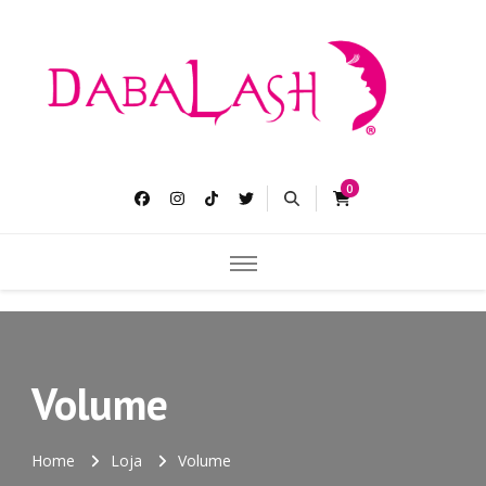
Dabalash
Pestañas más largas gruesas y abundantes.
0
Volume
Home
Loja
Volume