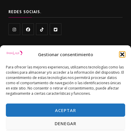
REDES SOCIAIS.
Gestionar consentimiento
LIGAÇÕES
Para ofrecer las mejores experiencias, utilizamos tecnologías como las
POLÍTICA DE DEVOLUÇÕES E REEMBOLSOS
cookies para almacenar y/o acceder a la información del dispositivo. El
consentimiento de estas tecnologías nos permitirá procesar datos
POLÍTICA DE PRIVACIDADE
como el comportamiento de navegación o las identificaciones únicas
en este sitio. No consentir o retirar el consentimiento, puede afectar
negativamente a ciertas características y funciones.
POLÍTICA DE COOKIES (UE)
ACEPTAR
DENEGAR
© Copyright 2024 Dabalash. Todos os direitos